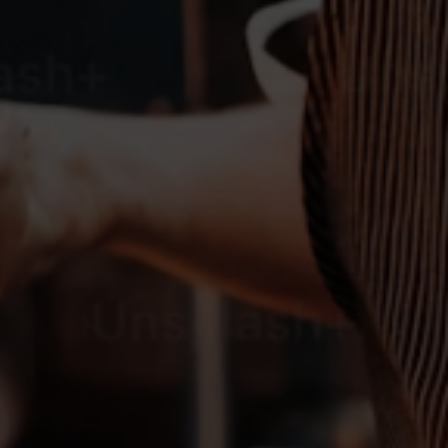
لى
50,000
دينار