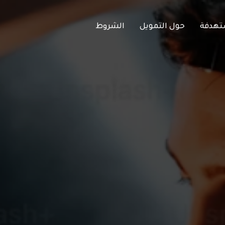
ة
حول التمويل
الشروط